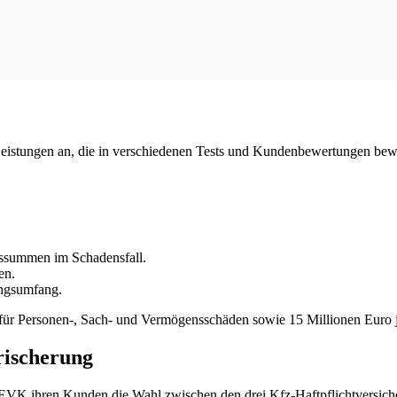
 Leistungen an, die in verschiedenen Tests und Kundenbewertungen be
ssummen im Schadensfall.
en.
ungsumfang.
für Personen-, Sach- und Vermögensschäden sowie 15 Millionen Euro j
rischerung
DEVK ihren Kunden die Wahl zwischen den drei Kfz-Haftpflichtversicher