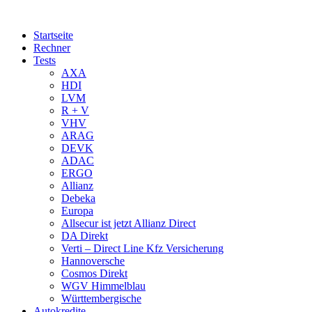
Startseite
Rechner
Tests
AXA
HDI
LVM
R + V
VHV
ARAG
DEVK
ADAC
ERGO
Allianz
Debeka
Europa
Allsecur ist jetzt Allianz Direct
DA Direkt
Verti – Direct Line Kfz Versicherung
Hannoversche
Cosmos Direkt
WGV Himmelblau
Württembergische
Autokredite