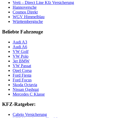
Verti – Direct Line Kfz Versicherung
Hannoversche
Cosmos Direkt
WGV Himmelblau
Württembergische
Beliebte Fahrzeuge
Audi A3
Audi A6
VW Golf
VW Polo
3er BMW
VW Passat
Opel Corsa
Ford Fiesta
Ford Focus
Skoda Octavia
Nissan Qashqai
Mercedes C Klasse
KFZ-Ratgeber:
Cabrio Versicherung