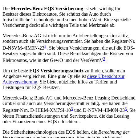
Die
Mercedes-Benz EQS Versicherung
ist sehr wichtig für
Besitzer dieses Elektroautos. Sie schützt das Auto durch
fortschrittliche Technologie und seinen hohen Wert. Eine spezielle
Versicherung deckt alle wichtigen Teile und Merkmale ab.
Mercedes-Benz AG ist nicht nur im Autoherstellungssektor aktiv,
sondern auch als Versicherungsvermittler. Sie haben die Register-Nr.
3
D-N5VM-4IM0N-23
. Sie bieten Versicherungen, die auf die EQS-
Besitzer zugeschnitten sind. Diese Berücksichtigen die Risiken von
3
Elektroautos, wie in der GewO und der VersVermV
.
Um die beste
EQS Versicherungsschutz
zu finden, sollte man
Angebote vergleichen. Eine gute Quelle ist
diese Übersicht zur
Autoversicherung
. Sie bietet nützliche Infos zu Tarifen und
Leistungen für EQS-Besitzer.
Mercedes-Benz Bank AG und Mercedes-Benz Leasing Deutschland
GmbH sind auch als Versicherungsvermittler tätig. Sie haben die
3
3
Register-Nrn. D-HIEM-XM7SI-10
und D-N5VM-4IM0N-23
. Sie
bieten Finanzdienstleistungen und Servicepakete, die das Leasing
oder Finanzieren eines EQS erleichtern.
Die Sicherheitstechnologien des EQS helfen, die
Berechnung der
Versicherungsprämien
zu verbessern. Eine gute Versicherung