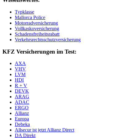
Typklasse
Mallorca Police
Motorradversicherung
Vollkaskoversicherung
Schadensfreiheitsrabatt
Verkehrsrechtsschutzversicherung
KFZ Versicherungen im Test:
AXA
VHV
LVM
HDI
R + V
DEVK
ARAG
ADAC
ERGO
Allianz
Europa
Debeka
Allsecur ist jetzt Allianz Direct
DA Direkt