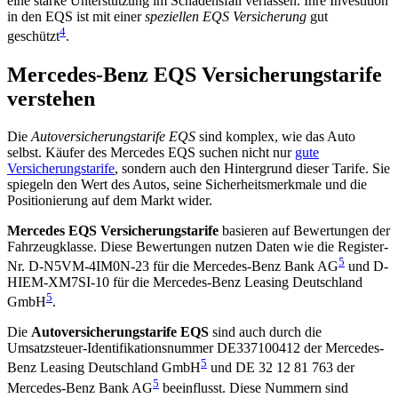
eine starke Unterstützung im Schadensfall verlassen. Ihre Investition
in den EQS ist mit einer
speziellen EQS Versicherung
gut
4
geschützt
.
Mercedes-Benz EQS Versicherungstarife
verstehen
Die
Autoversicherungstarife EQS
sind komplex, wie das Auto
selbst. Käufer des Mercedes EQS suchen nicht nur
gute
Versicherungstarife
, sondern auch den Hintergrund dieser Tarife. Sie
spiegeln den Wert des Autos, seine Sicherheitsmerkmale und die
Positionierung auf dem Markt wider.
Mercedes EQS Versicherungstarife
basieren auf Bewertungen der
Fahrzeugklasse. Diese Bewertungen nutzen Daten wie die Register-
5
Nr. D-N5VM-4IM0N-23 für die Mercedes-Benz Bank AG
und D-
HIEM-XM7SI-10 für die Mercedes-Benz Leasing Deutschland
5
GmbH
.
Die
Autoversicherungstarife EQS
sind auch durch die
Umsatzsteuer-Identifikationsnummer DE337100412 der Mercedes-
5
Benz Leasing Deutschland GmbH
und DE 32 12 81 763 der
5
Mercedes-Benz Bank AG
beeinflusst. Diese Nummern sind