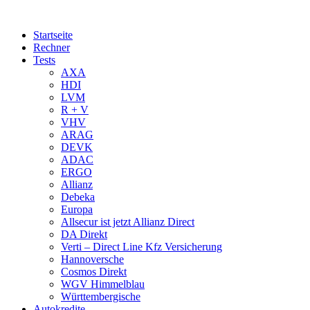
Startseite
Rechner
Tests
AXA
HDI
LVM
R + V
VHV
ARAG
DEVK
ADAC
ERGO
Allianz
Debeka
Europa
Allsecur ist jetzt Allianz Direct
DA Direkt
Verti – Direct Line Kfz Versicherung
Hannoversche
Cosmos Direkt
WGV Himmelblau
Württembergische
Autokredite