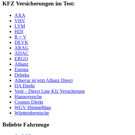
KFZ Versicherungen im Test:
AXA
VHV
LVM
HDI
R + V
DEVK
ARAG
ADAC
ERGO
Allianz
Europa
Debeka
Allsecur ist jetzt Allianz Direct
DA Direkt
Verti – Direct Line Kfz Versicherung
Hannoversche
Cosmos Direkt
WGV Himmelblau
Württembergische
Beliebte Fahrzeuge