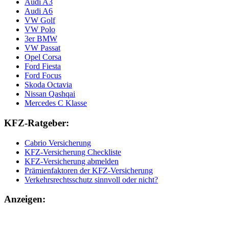
Audi A3
Audi A6
VW Golf
VW Polo
3er BMW
VW Passat
Opel Corsa
Ford Fiesta
Ford Focus
Skoda Octavia
Nissan Qashqai
Mercedes C Klasse
KFZ-Ratgeber:
Cabrio Versicherung
KFZ-Versicherung Checkliste
KFZ-Versicherung abmelden
Prämienfaktoren der KFZ-Versicherung
Verkehrsrechtsschutz sinnvoll oder nicht?
Anzeigen: