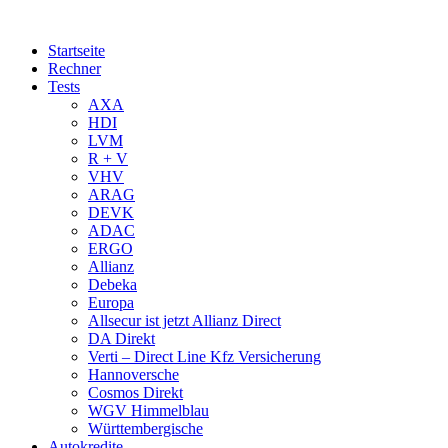
Startseite
Rechner
Tests
AXA
HDI
LVM
R + V
VHV
ARAG
DEVK
ADAC
ERGO
Allianz
Debeka
Europa
Allsecur ist jetzt Allianz Direct
DA Direkt
Verti – Direct Line Kfz Versicherung
Hannoversche
Cosmos Direkt
WGV Himmelblau
Württembergische
Autokredite